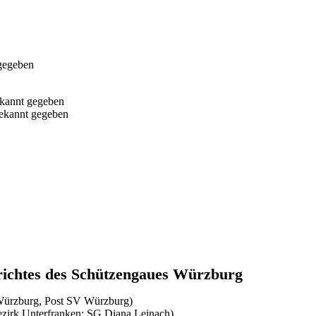
.
 gegeben
kannt gegeben
bekannt gegeben
ichtes des Schützengaues Würzburg
 Würzburg, Post SV Würzburg)
ezirk Unterfranken; SG Diana Leinach)