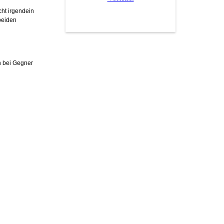
cht irgendein
 beiden
n bei Gegner