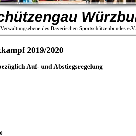
chützengau Würzbu
Verwaltungsebene des Bayerischen Sportschützenbundes e.V.
tkampf 2019/2020
bezüglich Auf- und Abstiegsregelung
_Süd_Auf-
5.2020.pdf
(427.3KB)
_Süd_Auf-
5.2020.pdf
(427.3KB)
20