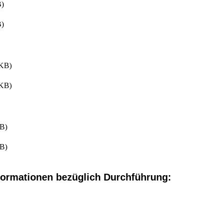
)
)
KB)
KB)
B)
B)
formationen bezüglich Durchführung: