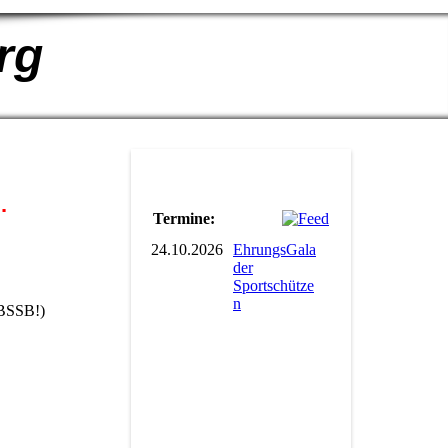
rg
.
Termine:
24.10.2026
EhrungsGala
der
Sportschütze
n
 BSSB!)