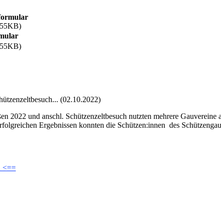
formular
.55KB)
rmular
.55KB)
ützenzeltbesuch... (02.10.2022)
ßen 2022 und anschl. Schützenzeltbesuch nutzten mehrere Gauvereine 
erfolgreichen Ergebnissen konnten die Schützen:innen des Schützeng
2 <==