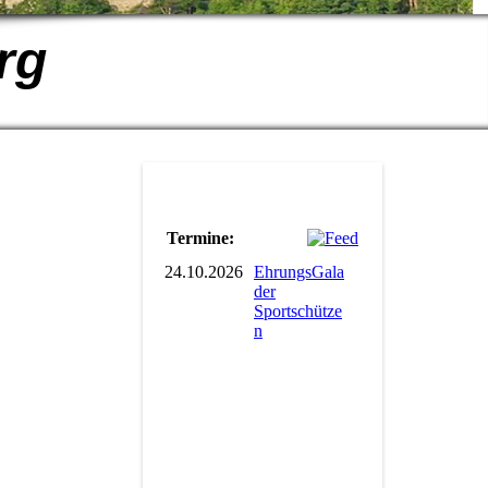
rg
Termine:
24.10.2026
EhrungsGala
der
Sportschütze
n