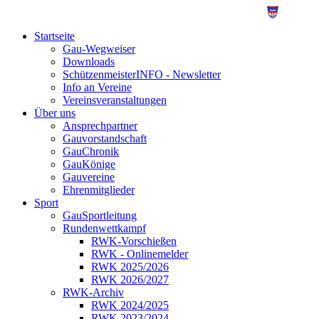
Startseite
Gau-Wegweiser
Downloads
SchützenmeisterINFO - Newsletter
Info an Vereine
Vereinsveranstaltungen
Über uns
Ansprechpartner
Gauvorstandschaft
GauChronik
GauKönige
Gauvereine
Ehrenmitglieder
Sport
GauSportleitung
Rundenwettkampf
RWK-Vorschießen
RWK - Onlinemelder
RWK 2025/2026
RWK 2026/2027
RWK-Archiv
RWK 2024/2025
RWK 2023/2024