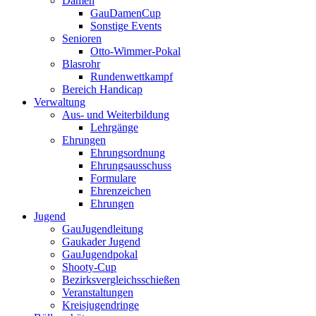
Damen
GauDamenCup
Sonstige Events
Senioren
Otto-Wimmer-Pokal
Blasrohr
Rundenwettkampf
Bereich Handicap
Verwaltung
Aus- und Weiterbildung
Lehrgänge
Ehrungen
Ehrungsordnung
Ehrungsausschuss
Formulare
Ehrenzeichen
Ehrungen
Jugend
GauJugendleitung
Gaukader Jugend
GauJugendpokal
Shooty-Cup
Bezirksvergleichsschießen
Veranstaltungen
Kreisjugendringe