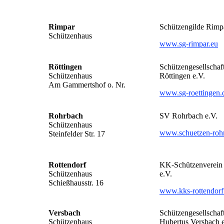
Rimpar
Schützengilde Rimpa
Schützenhaus
www.sg-rimpar.eu
Röttingen
Schützengesellschaf
Schützenhaus
Röttingen e.V.
Am Gammertshof o. Nr.
www.sg-roettingen.
Rohrbach
SV Rohrbach e.V.
Schützenhaus
www.schuetzen-roh
Steinfelder Str. 17
Rottendorf
KK-Schützenverein 
Schützenhaus
e.V.
Schießhausstr. 16
www.kks-rottendorf
Versbach
Schützengesellschaf
Schützenhaus
Hubertus Versbach e