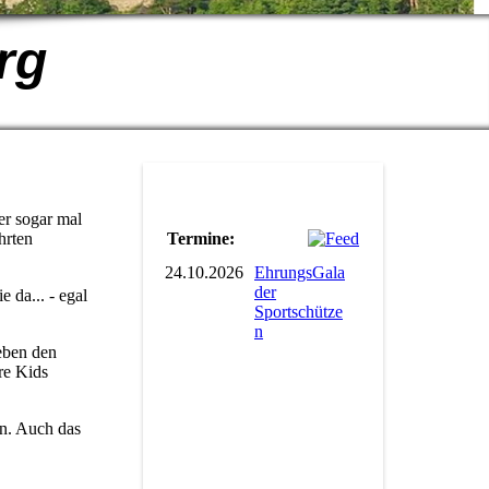
rg
er sogar mal
Termine:
hrten
24.10.2026
EhrungsGala
der
 da... - egal
Sportschütze
n
eben den
re Kids
an. Auch das