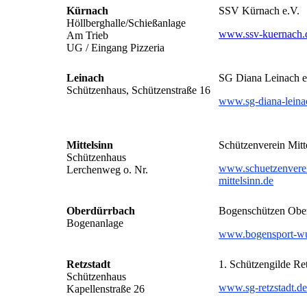
Kürnach
SSV Kürnach e.V.
Höllberghalle/Schießanlage
www.ssv-kuernach.
Am Trieb
UG / Eingang Pizzeria
Leinach
SG Diana Leinach e
Schützenhaus, Schützenstraße 16
www.sg-diana-leina
Mittelsinn
Schützenverein Mitte
Schützenhaus
www.schuetzenvere
Lerchenweg o. Nr.
mittelsinn.de
Oberdürrbach
Bogenschützen Obe
Bogenanlage
www.bogensport-wu
Retzstadt
1. Schützengilde Ret
Schützenhaus
www.sg-retzstadt.de
Kapellenstraße 26