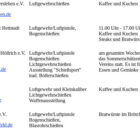
rsleben e.V.
Luftgewehrschießen
Kaffee und Kuchen
en.de
 Hettstadt
Luftgewehr/Luftpistole,
11.00 Uhr - 17.00 U
Bogenschießen
Kaffee und Kuchen
Steaks und Bratwürs
Höllrich e.V,
Luftgewehr/Luftpistole
am gesamten Wochen
Bogenschießen
das Sommerschützen-
Lichtgewehrschießen
Vereins statt. Es ist f
.de
Ausstellung "Schießsport"
Essen und Getränke 
trad. Böllerschießen
Luftgewehr und Kleinkaliber
Kaffee und Kuchen
Lichtgewehrschießen
e
Waffenausstellung
e.V.
Luftgewehr/Luftpistole
Bratwürste im Brötc
Bogenschießen,
eld.de
Blasrohrschießen