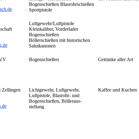
Bogenschießen Blasrohrschießen
ach.de
Sportpistole
Luftgewehr/Luftpistole
schaft
Kleinkaliber, Vorderlader
Bogenschießen
Böllerschießen mit historischen
g.de
Salutkanonen
WVV
Bogenschießen
Getränke aller Art
t Zellingen
Lichtgewehr, Luftgewehr,
Kaffee und Kuchen
Luftpistole, Blasrohr- und
Bogenschießen, Bölleraus-
.de
stellung