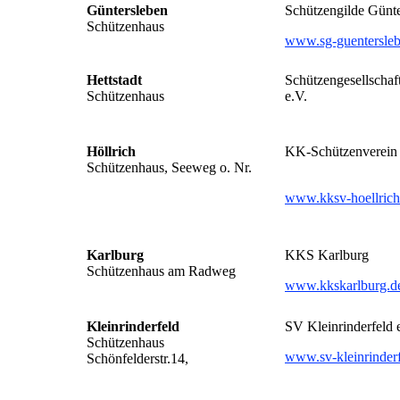
Güntersleben
Schützengilde Günte
Schützenhaus
www.sg-guentersleb
Hettstadt
Schützengesellschaft
Schützenhaus
e.V.
Höllrich
KK-Schützenverein 
Schützenhaus, Seeweg o. Nr.
www.kksv-hoellrich
Karlburg
KKS Karlburg
Schützenhaus am Radweg
www.kkskarlburg.d
Kleinrinderfeld
SV Kleinrinderfeld 
Schützenhaus
www.sv-kleinrinderf
Schönfelderstr.14,