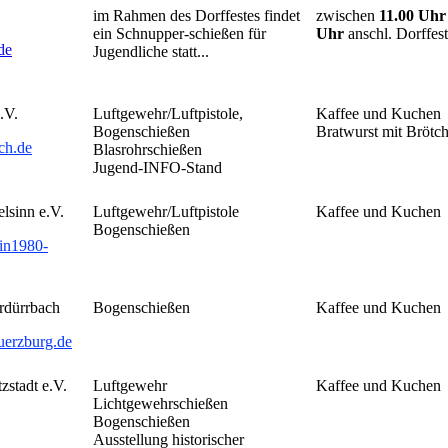
im Rahmen des Dorffestes findet
zwischen
11.00 Uhr
ein Schnupper-schießen für
Uhr
anschl. Dorffes
de
Jugendliche statt...
.V.
Luftgewehr/Luftpistole,
Kaffee und Kuchen
Bogenschießen
Bratwurst mit Brötc
ch.de
Blasrohrschießen
Jugend-INFO-Stand
lsinn e.V.
Luftgewehr/Luftpistole
Kaffee und Kuchen
Bogenschießen
in1980-
rdürrbach
Bogenschießen
Kaffee und Kuchen
erzburg.de
zstadt e.V.
Luftgewehr
Kaffee und Kuchen
Lichtgewehrschießen
Bogenschießen
Ausstellung historischer