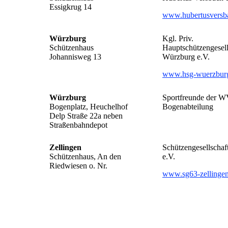
Essigkrug 14
www.hubertusversb
Würzburg
Kgl. Priv.
Schützenhaus
Hauptschützengesell
Johannisweg 13
Würzburg e.V.
www.hsg-wuerzbur
Würzburg
Sportfreunde der 
Bogenplatz, Heuchelhof
Bogenabteilung
Delp Straße 22a neben
Straßenbahndepot
Zellingen
Schützengesellschaf
Schützenhaus, An den
e.V.
Riedwiesen o. Nr.
www.sg63-zellingen