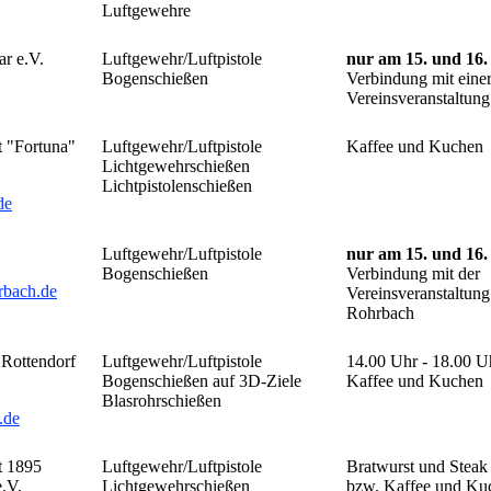
Luftgewehre
r e.V.
Luftgewehr/Luftpistole
nur am 15. und 16. 
Bogenschießen
Verbindung mit eine
Vereinsveranstaltung
t "Fortuna"
Luftgewehr/Luftpistole
Kaffee und Kuchen
Lichtgewehrschießen
Lichtpistolenschießen
de
Luftgewehr/Luftpistole
nur am 15. und 16. 
Bogenschießen
Verbindung mit der
rbach.de
Vereinsveranstaltun
Rohrbach
Rottendorf
Luftgewehr/Luftpistole
14.00 Uhr - 18.00 U
Bogenschießen auf 3D-Ziele
Kaffee und Kuchen
Blasrohrschießen
.de
t 1895
Luftgewehr/Luftpistole
Bratwurst und Steak
.V.
Lichtgewehrschießen
bzw. Kaffee und Ku