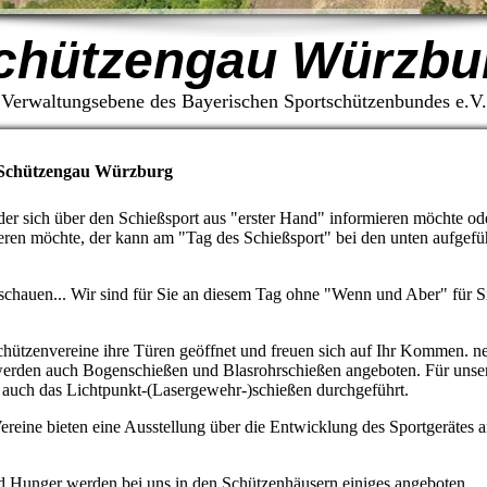
chützengau Würzbu
Verwaltungsebene des Bayerischen Sportschützenbundes e.V.
im Schützengau Würzburg
der sich über den Schießsport aus "erster Hand" informieren möchte od
bieren möchte, der kann am "Tag des Schießsport" bei den unten aufgefü
chauen... Wir sind für Sie an diesem Tag ohne "Wenn und Aber" für Sie
chützenvereine ihre Türen geöffnet und freuen sich auf Ihr Kommen. n
n werden auch Bogenschießen und Blasrohrschießen angeboten. Für unse
auch das Lichtpunkt-(Lasergewehr-)schießen durchgeführt.
ereine bieten eine Ausstellung über die Entwicklung des Sportgerätes 
 und Hunger werden bei uns in den Schützenhäusern einiges angeboten.