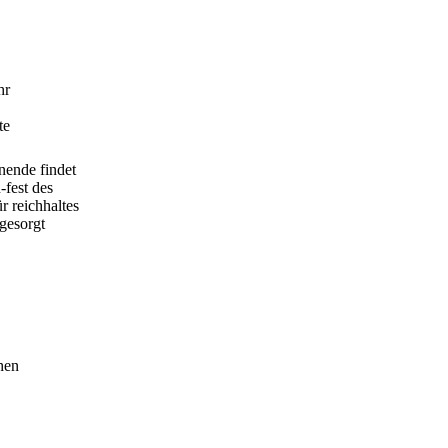
hr
te
ende findet
fest des
ür reichhaltes
gesorgt
hen