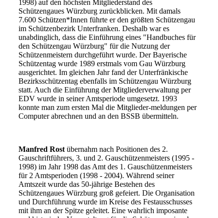
1998) auf den höchsten Mitgliederstand des
Schützengaues Würzburg zurückblicken. Mit damals
7.600 Schützen*Innen führte er den größten Schützengau
im Schützenbezirk Unterfranken. Deshalb war es
unabdinglich, dass die Einführung eines "Handbuches für
den Schützengau Würzburg" für die Nutzung der
Schützenmeistern durchgeführt wurde. Der Bayerische
Schützentag wurde 1989 erstmals vom Gau Würzburg
ausgerichtet. Im gleichen Jahr fand der Unterfränkische
Bezirksschützentag ebenfalls im Schützengau Würzburg
statt. Auch die Einführung der Mitgliederverwaltung per
EDV wurde in seiner Amtsperiode umgesetzt. 1993
konnte man zum ersten Mal die Mitglieder-meldungen per
Computer abrechnen und an den BSSB übermitteln.
Manfred Rost
übernahm nach Positionen des 2.
Gauschriftführers, 3. und 2. Gauschützenmeisters (1995 -
1998) im Jahr 1998 das Amt des 1. Gauschützenmeisters
für 2 Amtsperioden (1998 - 2004). Während seiner
Amtszeit wurde das 50-jährige Bestehen des
Schützengaues Würzburg groß gefeiert. Die Organisation
und Durchführung wurde im Kreise des Festausschusses
mit ihm an der Spitze geleitet. Eine wahrlich imposante