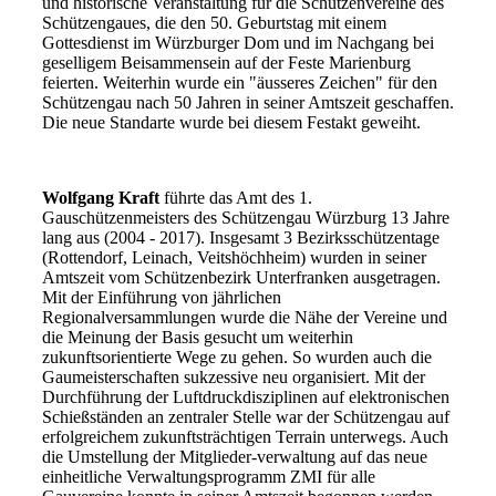
und historische Veranstaltung für die Schützenvereine des
Schützengaues, die den 50. Geburtstag mit einem
Gottesdienst im Würzburger Dom und im Nachgang bei
geselligem Beisammensein auf der Feste Marienburg
feierten. Weiterhin wurde ein "äusseres Zeichen" für den
Schützengau nach 50 Jahren in seiner Amtszeit geschaffen.
Die neue Standarte wurde bei diesem Festakt geweiht.
Wolfgang Kraft
führte das Amt des 1.
Gauschützenmeisters des Schützengau Würzburg 13 Jahre
lang aus (2004 - 2017). Insgesamt 3 Bezirksschützentage
(Rottendorf, Leinach, Veitshöchheim) wurden in seiner
Amtszeit vom Schützenbezirk Unterfranken ausgetragen.
Mit der Einführung von jährlichen
Regionalversammlungen wurde die Nähe der Vereine und
die Meinung der Basis gesucht um weiterhin
zukunftsorientierte Wege zu gehen. So wurden auch die
Gaumeisterschaften sukzessive neu organisiert. Mit der
Durchführung der Luftdruckdisziplinen auf elektronischen
Schießständen an zentraler Stelle war der Schützengau auf
erfolgreichem zukunftsträchtigen Terrain unterwegs. Auch
die Umstellung der Mitglieder-verwaltung auf das neue
einheitliche Verwaltungsprogramm ZMI für alle