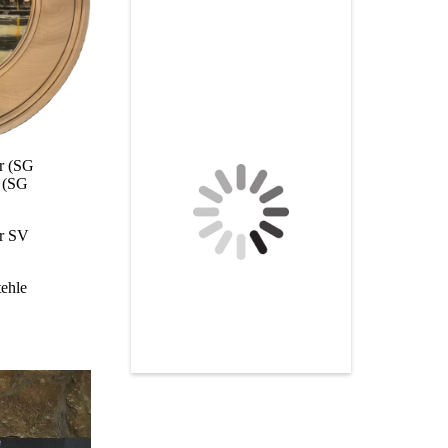
r (SG
s (SG
er SV
tehle