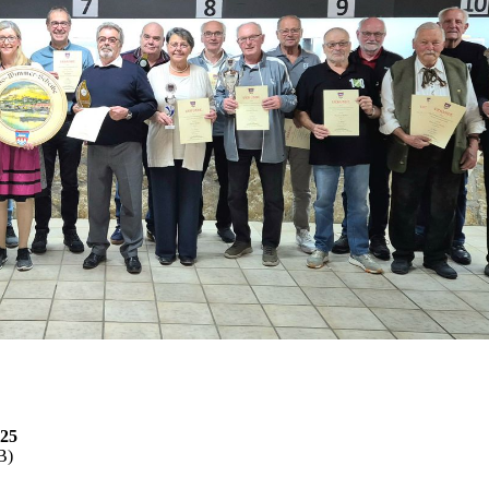
025
B)